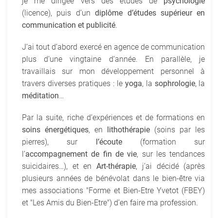
je me dirigée vers des études de
psychologie
(licence), puis d’un
diplôme d’études supérieur en
communication et publicité
.
J’ai tout d’abord exercé en agence de communication
plus d’une vingtaine d’année. En parallèle, je
travaillais sur mon développement personnel à
travers diverses pratiques : le
yoga
, la
sophrologie
, la
méditation
…
Par la suite, riche d’expériences et de formations en
soins énergétiques
, en
lithothérapie
(soins par les
pierres), sur
l’écoute
(formation sur
l’
accompagnement de fin de vie
, sur les tendances
suicidaires…), et en
Art-thérapie
, j’ai décidé (après
plusieurs années de bénévolat dans le bien-être via
mes associations "Forme et Bien-Etre Yvetot (FBEY)
et "Les Amis du Bien-Etre") d’en faire ma profession.